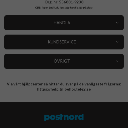
Org. nr: 556881-9238
OBS!
Ingen butik, du kan inte handla här på plats
HANDLA
Outlet
Nyheter
KUNDSERVICE
Varumärken
Kundservice
Specialkategorier
90 dagars öppet köp
ÖVRIGT
Köpevillkor
Om oss
Retur
Om cookies
Via vårt hjälpcenter så hittar du svar på de vanligaste frågorna:
Integritetspolicy
https://help.tillbehor.tele2.se