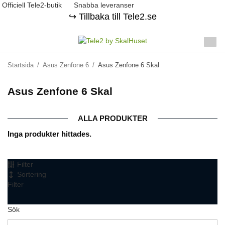
Officiell Tele2-butik
Snabba leveranser
↪️ Tillbaka till Tele2.se
Startsida
/
Asus Zenfone 6
/
Asus Zenfone 6 Skal
Asus Zenfone 6 Skal
ALLA PRODUKTER
Inga produkter hittades.
Filter
Sortering
Filter
Sök