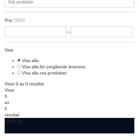
Pris
(SEK)
—
Visa
Visa alla
Visa alla för omgående leverans
Visa alla rea-produkter
Visar 0 av 0 resultat
Visar
0
av
0
resultat
Sortering