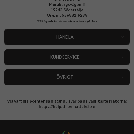
Morabergsvägen 8
15242 Södertälje
Org. nr: 556881-9238
OBS!
Ingen butik, du kan inte handla här på plats
HANDLA
Outlet
Nyheter
KUNDSERVICE
Varumärken
Kundservice
Specialkategorier
90 dagars öppet köp
ÖVRIGT
Köpevillkor
Om oss
Retur
Om cookies
Via vårt hjälpcenter så hittar du svar på de vanligaste frågorna:
Integritetspolicy
https://help.tillbehor.tele2.se