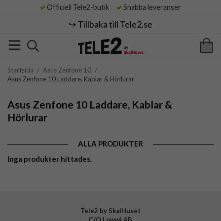
Officiell Tele2-butik
Snabba leveranser
↪️ Tillbaka till Tele2.se
Startsida
/
Asus Zenfone 10
/
Asus Zenfone 10 Laddare, Kablar & Hörlurar
Asus Zenfone 10 Laddare, Kablar &
Hörlurar
ALLA PRODUKTER
Inga produkter hittades.
Tele2 by SkalHuset
C/O Lowwi AB