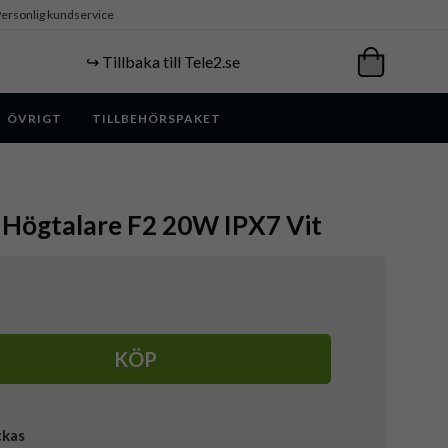
ersonlig kundservice
↪️ Tillbaka till Tele2.se
ÖVRIGT
TILLBEHÖRSPAKET
 Högtalare F2 20W IPX7 Vit
KÖP
ckas