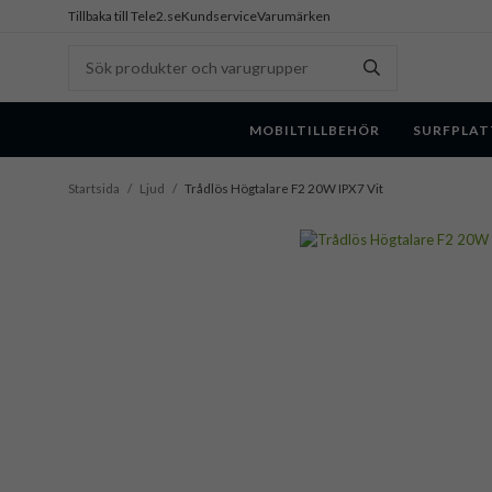
Tillbaka till Tele2.se
Kundservice
Varumärken
MOBILTILLBEHÖR
SURFPLAT
Startsida
/
Ljud
/
Trådlös Högtalare F2 20W IPX7 Vit