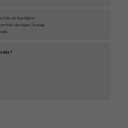
ce från vår kundtjänst
er från vårt lager i Sverige
butik
order?