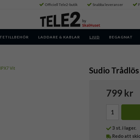
Officiell Tele2-butik
Snabba leveranser
P
TETILLBEHÖR
LADDARE & KABLAR
LJUD
BEGAGNAT
Sudio Trådlös
799 kr
3
st. i lager.
Redo att ski