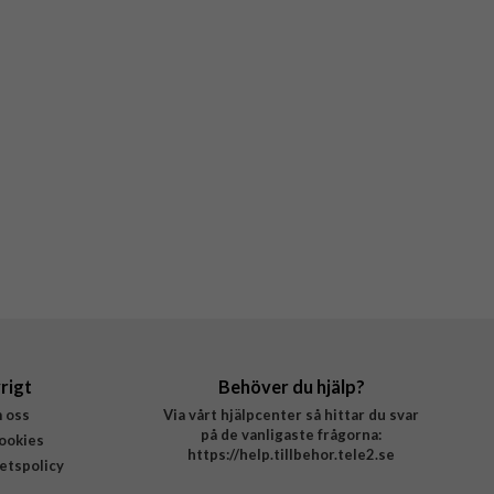
rigt
Behöver du hjälp?
 oss
Via vårt hjälpcenter så hittar du svar
på de vanligaste frågorna:
ookies
https://help.tillbehor.tele2.se
tetspolicy