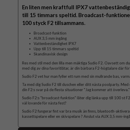
En liten men kraftfull IPX7 vattenbeständi
till 15 timmars speltid. Broadcast-funktionen
100 styck F2 tillsammans.
Broadcast-funktion
AUX 3,5 mm ingång
Vattenbeständighet IPX7
Upp till 15 timmars speltid
Skandinavisk design
Res med stil med den lilla men mäktiga Sudio F2. Oavsett om du 
med dig av dina favoritlåtar, är din bärbara F2-högtalare där för
Sudio F2 vet hur man fyller ett rum med sin mullrande bas, varma
Ta med dig Sudio F2 till duschen eller ditt nästa poolparty. Med 
din F2:s svar på de flesta situationer "Jag kommer att överleva."
Sudio F2:s "broadcast-funktion" låter dig länka upp till 100 st 
väl lovande för nästa fest?
Sudio F2 fungerar fint var bra musik än finns, bluetooth-aktiverad
kassettspelare eller en skivspelare ? Anslut via AUX 3,5 mm-ingån