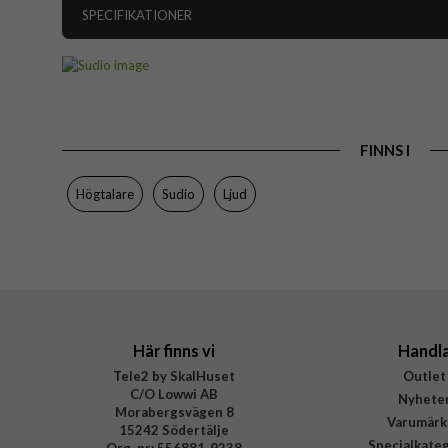
SPECIFIKATIONER
Artikelnummer
Produkttyp
Egenskaper
FINNS I
Färg
Material
Högtalare
Sudio
Ljud
Varumärke
Tillverkarens art nr
EAN
Här finns vi
Handl
Tele2 by SkalHuset
Outlet
C/O Lowwi AB
Nyhete
Morabergsvägen 8
Varumärk
15242 Södertälje
Specialkate
Org. nr: 556881-9238