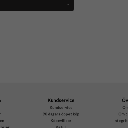
95814
Högtalare
Trådlös
Vit
Plast
Sudio
F2WHT
7350071381557
a
Kundservice
Öv
Kundservice
Om
r
90 dagars öppet köp
Om c
en
Köpevillkor
Integri
gorier
Retur