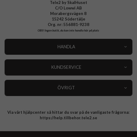
Tele2 by SkalHuset
C/O Lowwi AB
Morabergsvägen 8
15242 Södertälje
Org. nr: 556881-9238
OBS!
Ingen butik, du kan inte handla här på plats
HANDLA
Outlet
Nyheter
KUNDSERVICE
Varumärken
Kundservice
Specialkategorier
90 dagars öppet köp
ÖVRIGT
Köpevillkor
Om oss
Retur
Om cookies
Via vårt hjälpcenter så hittar du svar på de vanligaste frågorna:
Integritetspolicy
https://help.tillbehor.tele2.se