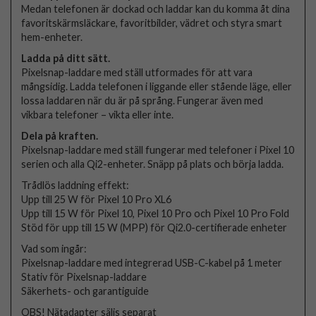
Medan telefonen är dockad och laddar kan du komma åt dina
favoritskärmsläckare, favoritbilder, vädret och styra smart
hem-enheter.
Ladda på ditt sätt.
Pixelsnap-laddare med ställ utformades för att vara
mångsidig. Ladda telefonen i liggande eller stående läge, eller
lossa laddaren när du är på språng. Fungerar även med
vikbara telefoner – vikta eller inte.
Dela på kraften.
Pixelsnap-laddare med ställ fungerar med telefoner i Pixel 10
serien och alla Qi2-enheter. Snäpp på plats och börja ladda.
Trådlös laddning effekt:
Upp till 25 W för Pixel 10 Pro XL6
Upp till 15 W för Pixel 10, Pixel 10 Pro och Pixel 10 Pro Fold
Stöd för upp till 15 W (MPP) för Qi2.0-certifierade enheter
Vad som ingår:
Pixelsnap-laddare med integrerad USB-C-kabel på 1 meter
Stativ för Pixelsnap-laddare
Säkerhets- och garantiguide
OBS! Nätadapter säljs separat