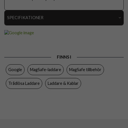
SPECIFIKATIONER
Artikelnummer
116764
Produkttyp
Trådlös Laddare
Egenskaper
MagSafe-kompatibel, Stativfunktion, Trådlös
laddning
FINNS I
Färg
Vit
Google
MagSafe-laddare
MagSafe tillbehör
Varumärke
Google
Trådlösa Laddare
Laddare & Kablar
Tillverkarens art nr
GA10042-WW
EAN
840353939288