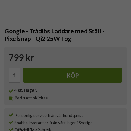
Google - Trådlös Laddare med Ställ -
Pixelsnap - Qi2 25W Fog
799 kr
KÖP
4
st. i lager.
Redo att skickas
Personlig service från vår kundtjänst
Snabba leveranser från vårt lager i Sverige
Officiell Tele2-butik