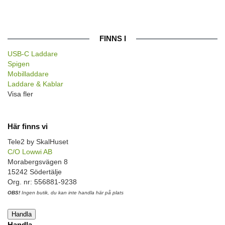
FINNS I
USB-C Laddare
Spigen
Mobilladdare
Laddare & Kablar
Visa fler
Här finns vi
Tele2 by SkalHuset
C/O Lowwi AB
Morabergsvägen 8
15242 Södertälje
Org. nr: 556881-9238
OBS!
Ingen butik, du kan inte handla här på plats
Handla
Handla