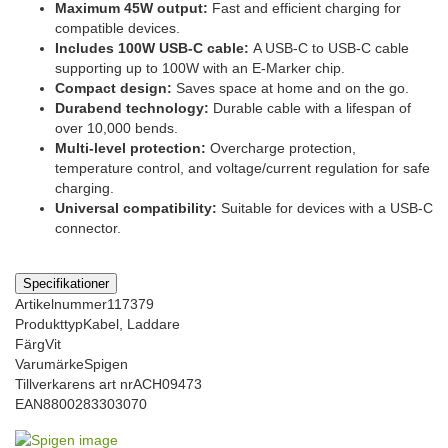
Maximum 45W output:
Fast and efficient charging for
compatible devices.
Includes 100W USB-C cable:
A USB-C to USB-C cable
supporting up to 100W with an E-Marker chip.
Compact design:
Saves space at home and on the go.
Durabend technology:
Durable cable with a lifespan of
over 10,000 bends.
Multi-level protection:
Overcharge protection,
temperature control, and voltage/current regulation for safe
charging.
Universal compatibility:
Suitable for devices with a USB-C
connector.
Specifikationer
Artikelnummer
117379
Produkttyp
Kabel, Laddare
Färg
Vit
Varumärke
Spigen
Tillverkarens art nr
ACH09473
EAN
8800283303070